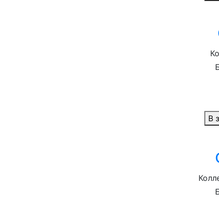
Ко
В 
Колле