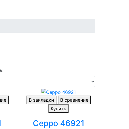
ь:
ние
В закладки
В сравнение
Купить
1
Ceppo 46921