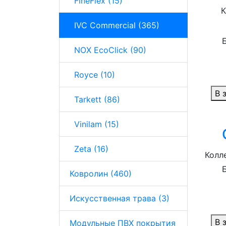
FineFlex (15)
К
IVC Commercial (365)
NOX EcoClick (90)
Royce (10)
В 
Tarkett (86)
Vinilam (15)
Zeta (16)
Колле
Ковролин (460)
Искусственная трава (3)
В 
Модульные ПВХ покрытия