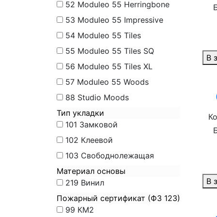
52
Moduleo 55 Herringbone
53
Moduleo 55 Impressive
54
Moduleo 55 Tiles
55
Moduleo 55 Tiles SQ
В 
56
Moduleo 55 Tiles XL
57
Moduleo 55 Woods
88
Studio Moods
Тип укладки
Ко
101
Замковой
102
Клеевой
103
Свободнолежащая
Материал основы
В 
219
Винил
Пожарный сертификат (ФЗ 123)
99
КМ2