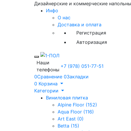
Дизайнерские и коммерческие напольн
Инфо
О нас
Доставка и оплата
Регистрация
Авторизация
Toggle mobile menu
Наши
+7 (978) 051-77-51
телефоны
0
Сравнение
0
Закладки
0
Корзина
Категории
Виниловая плитка
Alpine Floor (152)
Aqua Floor (116)
Art East (0)
Betta (15)