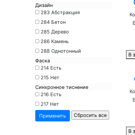
Дизайн
283
Абстракция
Ко
284
Бетон
285
Дерево
286
Камень
288
Однотонный
В 
Фаска
214
Есть
215
Нет
Синхронное тиснение
Ко
216
Есть
217
Нет
В 