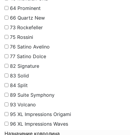
64
Prominent
66
Quartz New
73
Rockefeller
75
Rossini
76
Satino Avelino
77
Satino Dolce
82
Signature
83
Solid
84
Split
89
Suite Symphony
93
Volcano
95
XL Impressions Origami
96
XL Impressions Waves
Назначение ковролина