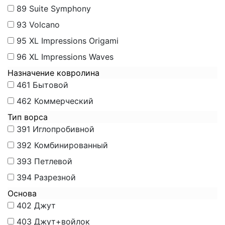
89
Suite Symphony
93
Volcano
95
XL Impressions Origami
96
XL Impressions Waves
Назначение ковролина
461
Бытовой
462
Коммерческий
Тип ворса
391
Иглопробивной
392
Комбинированный
393
Петлевой
394
Разрезной
Основа
402
Джут
403
Джут+войлок