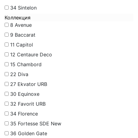
34
Sintelon
Коллекция
8
Avenue
9
Baccarat
11
Capitol
12
Centaure Deco
15
Chambord
22
Diva
27
Ekvator URB
30
Equinoxe
32
Favorit URB
34
Florence
35
Fortesse SDE New
36
Golden Gate