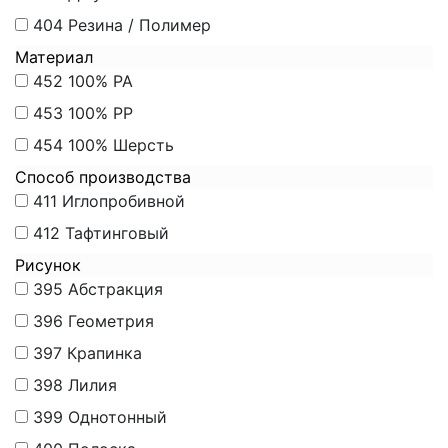
404
Резина / Полимер
Материал
452
100% PA
453
100% PP
454
100% Шерсть
Способ производства
411
Иглопробивной
412
Тафтинговый
Рисунок
395
Абстракция
396
Геометрия
397
Крапинка
398
Лилия
399
Однотонный