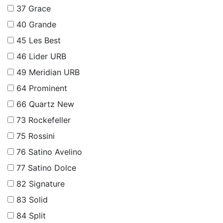
37
Grace
40
Grande
45
Les Best
46
Lider URB
49
Meridian URB
64
Prominent
66
Quartz New
73
Rockefeller
75
Rossini
76
Satino Avelino
77
Satino Dolce
82
Signature
83
Solid
84
Split