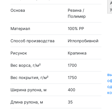
Основа
Резина /
Полимер
Материал
100% PP
Способ производства
Иглопробивной
Рисунок
Крапинка
Вес ворса, г/м²
1700
вы
Вес покрытия, г/м²
1750
о
од
Ширина рулона, м
400
ко
Длина рулона, м
35