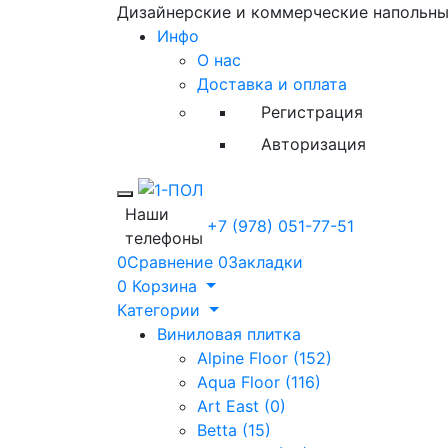
Дизайнерские и коммерческие напольн
Инфо
О нас
Доставка и оплата
Регистрация
Авторизация
Toggle mobile menu
Наши
+7 (978) 051-77-51
телефоны
0
Сравнение
0
Закладки
0
Корзина
Категории
Виниловая плитка
Alpine Floor (152)
Aqua Floor (116)
Art East (0)
Betta (15)