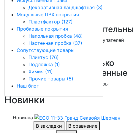
Искусственная трава
Декоративная ландшафтная (3)
Декоративная ландшафтная (3)
Контакты
Модульные ПВХ покрытия
Пластфактор (127)
Быстрая
Положительн
Пробковые покрытия
Напольная пробка (48)
доставка
отзывы покупателей
Настенная пробка (37)
2-7 дней
Сопутствующие товары
Плинтус (76)
Безопасная
Только
Подложка (1)
оплата
проверенные
Химия (11)
Прочие товары (5)
любым способом
товары
Наш блог
Новинки
Новинка
В закладки
В сравнение