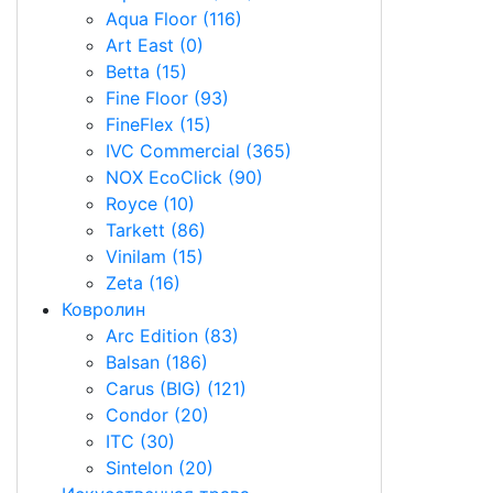
Aqua Floor (116)
Aqua Floor (116)
Art East (0)
Art East (0)
Betta (15)
Betta (15)
Fine Floor (93)
Fine Floor (93)
FineFlex (15)
FineFlex (15)
IVC Commercial (365)
IVC Commercial (365)
NOX EcoClick (90)
NOX EcoClick (90)
Royce (10)
Royce (10)
Tarkett (86)
Tarkett (86)
Vinilam (15)
Vinilam (15)
Zeta (16)
Zeta (16)
Ковролин
Ковролин
Arc Edition (83)
Arc Edition (83)
Balsan (186)
Balsan (186)
Carus (BIG) (121)
Carus (BIG) (121)
Condor (20)
Condor (20)
ITC (30)
ITC (30)
Sintelon (20)
Sintelon (20)
Искусственная трава