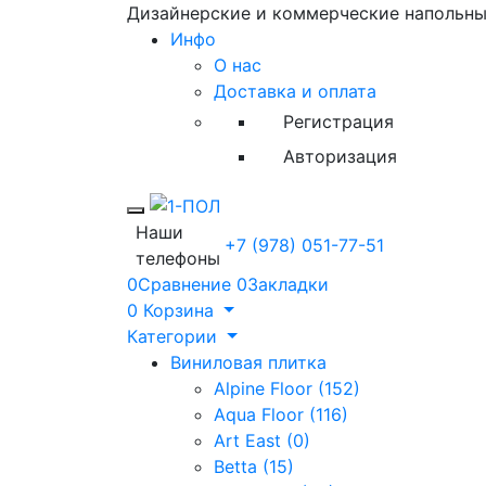
Дизайнерские и коммерческие напольн
Инфо
О нас
Доставка и оплата
Регистрация
Авторизация
Toggle mobile menu
Наши
+7 (978) 051-77-51
телефоны
0
Сравнение
0
Закладки
0
Корзина
Категории
Виниловая плитка
Alpine Floor (152)
Aqua Floor (116)
Art East (0)
Betta (15)