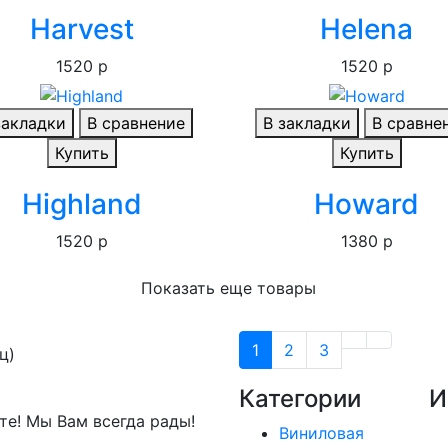
Harvest
Helena
1520 р
1520 р
закладки
В сравнение
В закладки
В сравне
Купить
Купить
Highland
Howard
1520 р
1380 р
Показать еще товары
1
2
3
ц)
Категории
И
е! Мы Вам всегда рады!
Виниловая