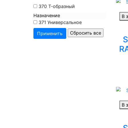
370
Т-образный
Назначение
В 
371
Универсальное
S
R
В 
S