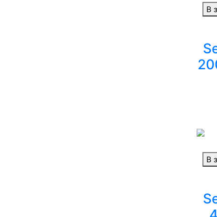
В 
Se
20
В 
Se