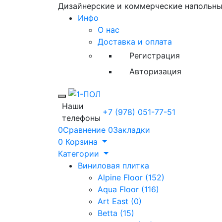
Дизайнерские и коммерческие напольн
Инфо
О нас
Доставка и оплата
Регистрация
Авторизация
Toggle mobile menu
Наши
+7 (978) 051-77-51
телефоны
0
Сравнение
0
Закладки
0
Корзина
Категории
Виниловая плитка
Alpine Floor (152)
Aqua Floor (116)
Art East (0)
Betta (15)