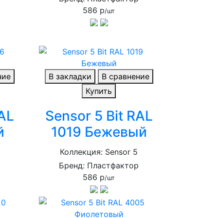
586 р
/шт
р
ние
В закладки
В сравнение
Купить
RAL
Sensor 5 Bit RAL
й
1019 Бежевый
Коллекция: Sensor 5
р
Бренд: Пластфактор
586 р
/шт