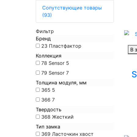
Сопутствующие товары
(93)
Фильтр
Бренд
23
Пластфактор
В 
Коллекция
78
Sensor 5
S
79
Sensor 7
Толщина модуля, мм
365
5
366
7
Твердость
368
Жесткий
Тип замка
369
Ласточкин хвост