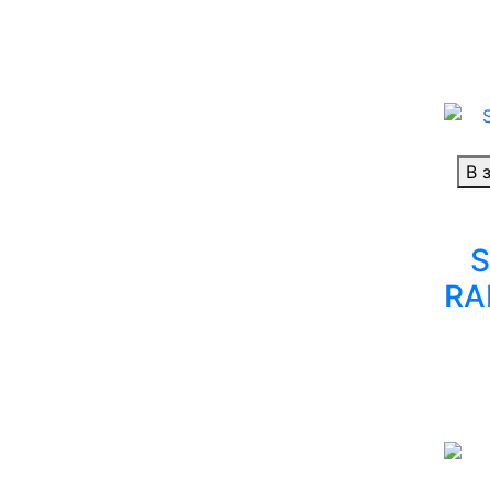
В 
S
RA