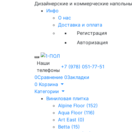
Дизайнерские и коммерческие напольн
Инфо
О нас
Доставка и оплата
Регистрация
Авторизация
Toggle mobile menu
Наши
+7 (978) 051-77-51
телефоны
0
Сравнение
0
Закладки
0
Корзина
Категории
Виниловая плитка
Alpine Floor (152)
Aqua Floor (116)
Art East (0)
Betta (15)