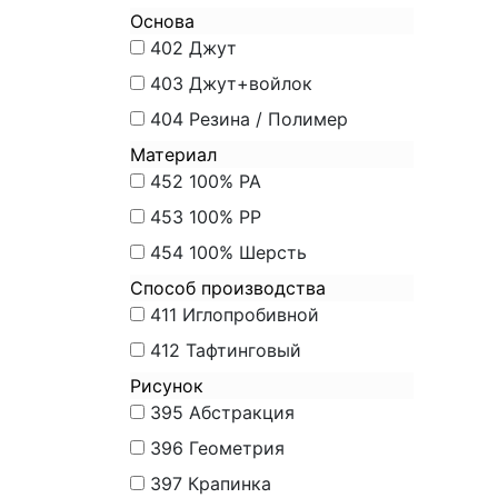
Основа
402
Джут
403
Джут+войлок
404
Резина / Полимер
Материал
452
100% PA
453
100% PP
454
100% Шерсть
Способ производства
411
Иглопробивной
412
Тафтинговый
Рисунок
395
Абстракция
396
Геометрия
397
Крапинка