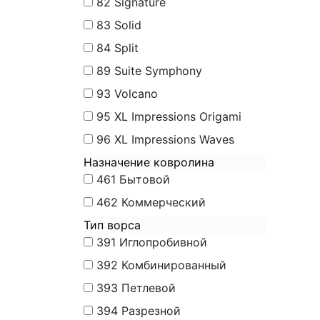
82
Signature
83
Solid
84
Split
89
Suite Symphony
93
Volcano
95
XL Impressions Origami
96
XL Impressions Waves
Назначение ковролина
461
Бытовой
462
Коммерческий
Тип ворса
391
Иглопробивной
392
Комбинированный
393
Петлевой
394
Разрезной