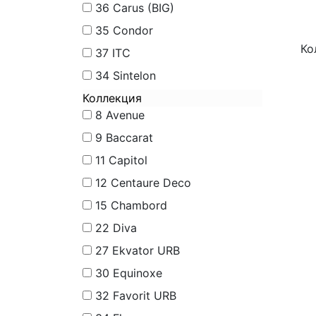
36
Carus (BIG)
35
Condor
Ко
37
ITC
34
Sintelon
Коллекция
8
Avenue
9
Baccarat
11
Capitol
12
Centaure Deco
15
Chambord
22
Diva
27
Ekvator URB
30
Equinoxe
32
Favorit URB