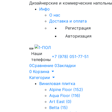
Дизайнерские и коммерческие напольн
Инфо
О нас
Доставка и оплата
Регистрация
Авторизация
Toggle mobile menu
Наши
+7 (978) 051-77-51
телефоны
0
Сравнение
0
Закладки
0
Корзина
Категории
Виниловая плитка
Alpine Floor (152)
Aqua Floor (116)
Art East (0)
Betta (15)