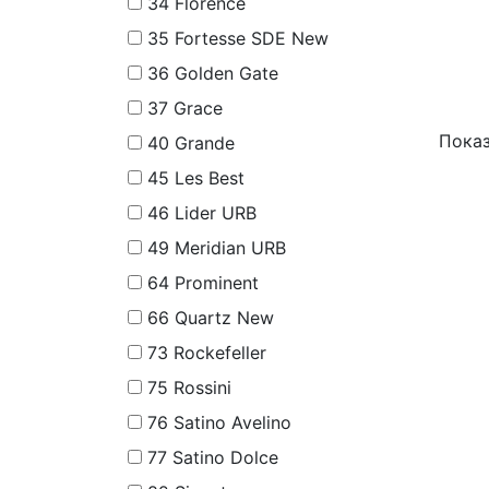
34
Florence
35
Fortesse SDE New
36
Golden Gate
37
Grace
Показ
40
Grande
45
Les Best
46
Lider URB
49
Meridian URB
64
Prominent
66
Quartz New
73
Rockefeller
75
Rossini
76
Satino Avelino
77
Satino Dolce