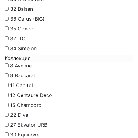
32
Balsan
36
Carus (BIG)
35
Condor
37
ITC
34
Sintelon
Коллекция
8
Avenue
9
Baccarat
11
Capitol
12
Centaure Deco
15
Chambord
22
Diva
27
Ekvator URB
30
Equinoxe