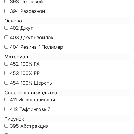
393
Петлевой
394
Разрезной
Основа
402
Джут
403
Джут+войлок
404
Резина / Полимер
Материал
452
100% PA
453
100% PP
454
100% Шерсть
Способ производства
411
Иглопробивной
412
Тафтинговый
Рисунок
395
Абстракция