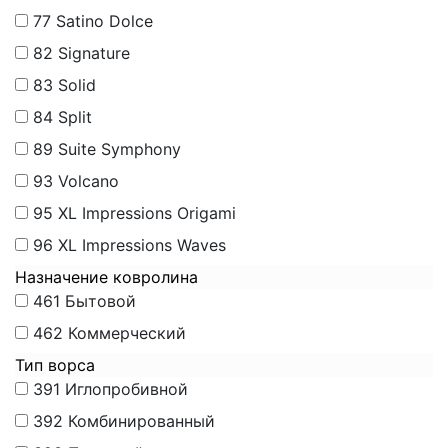
77
Satino Dolce
82
Signature
83
Solid
84
Split
89
Suite Symphony
93
Volcano
95
XL Impressions Origami
96
XL Impressions Waves
Назначение ковролина
461
Бытовой
462
Коммерческий
Тип ворса
391
Иглопробивной
392
Комбинированный