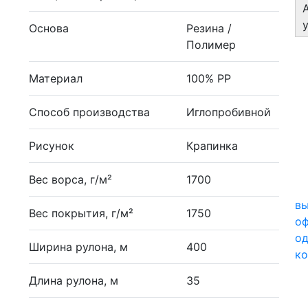
Основа
Резина /
Полимер
Материал
100% PP
Способ производства
Иглопробивной
Рисунок
Крапинка
Вес ворса, г/м²
1700
вы
Вес покрытия, г/м²
1750
о
од
Ширина рулона, м
400
ко
Длина рулона, м
35