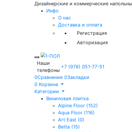
Дизайнерские и коммерческие напольн
Инфо
О нас
Доставка и оплата
Регистрация
Авторизация
Toggle mobile menu
Наши
+7 (978) 051-77-51
телефоны
0
Сравнение
0
Закладки
0
Корзина
Категории
Виниловая плитка
Alpine Floor (152)
Aqua Floor (116)
Art East (0)
Betta (15)