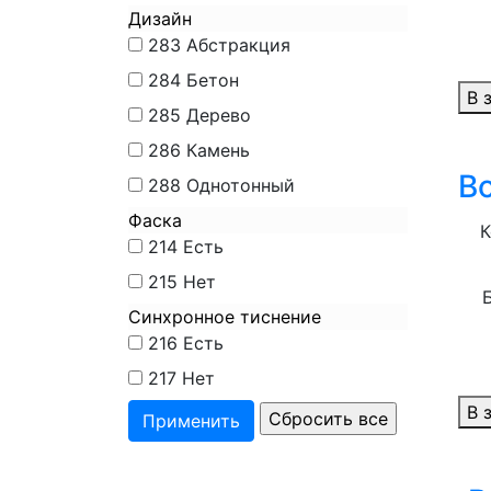
Дизайн
283
Абстракция
284
Бетон
В 
285
Дерево
286
Камень
B
288
Однотонный
Фаска
К
214
Есть
215
Нет
Синхронное тиснение
216
Есть
217
Нет
В 