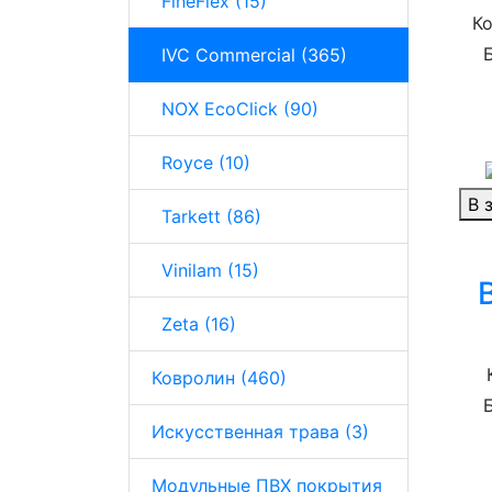
FineFlex (15)
Ко
IVC Commercial (365)
NOX EcoClick (90)
Royce (10)
В 
Tarkett (86)
Vinilam (15)
Zeta (16)
Ковролин (460)
Искусственная трава (3)
Модульные ПВХ покрытия