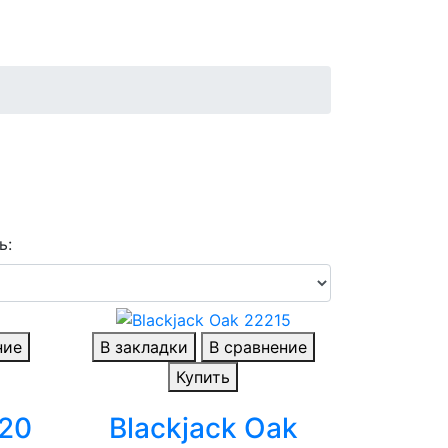
ь:
ние
В закладки
В сравнение
Купить
420
Blackjack Oak