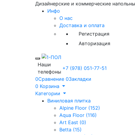
Дизайнерские и коммерческие напольн
Инфо
О нас
Доставка и оплата
Регистрация
Авторизация
Toggle mobile menu
Наши
+7 (978) 051-77-51
телефоны
0
Сравнение
0
Закладки
0
Корзина
Категории
Виниловая плитка
Alpine Floor (152)
Aqua Floor (116)
Art East (0)
Betta (15)