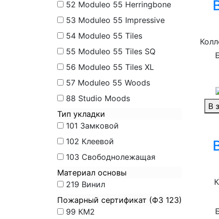
52
Moduleo 55 Herringbone
53
Moduleo 55 Impressive
54
Moduleo 55 Tiles
Колл
55
Moduleo 55 Tiles SQ
56
Moduleo 55 Tiles XL
57
Moduleo 55 Woods
88
Studio Moods
В 
Тип укладки
101
Замковой
102
Клеевой
103
Свободнолежащая
Материал основы
К
219
Винил
Пожарный сертификат (ФЗ 123)
99
КМ2