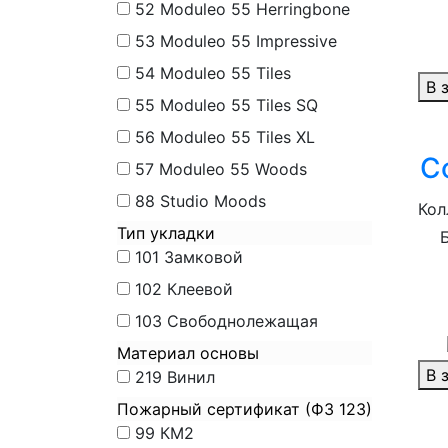
52
Moduleo 55 Herringbone
53
Moduleo 55 Impressive
54
Moduleo 55 Tiles
В 
55
Moduleo 55 Tiles SQ
56
Moduleo 55 Tiles XL
C
57
Moduleo 55 Woods
88
Studio Moods
Кол
Тип укладки
101
Замковой
102
Клеевой
103
Свободнолежащая
Материал основы
В 
219
Винил
Пожарный сертификат (ФЗ 123)
99
КМ2