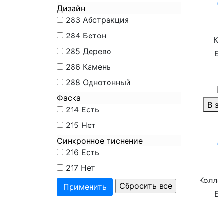
Дизайн
283
Абстракция
284
Бетон
К
285
Дерево
286
Камень
288
Однотонный
Фаска
В 
214
Есть
215
Нет
Синхронное тиснение
216
Есть
217
Нет
Колл