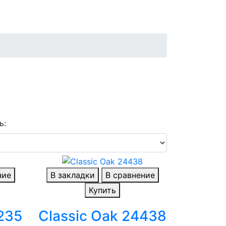
ь:
ние
В закладки
В сравнение
Купить
4235
Classic Oak 24438