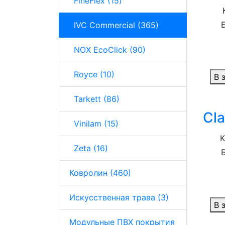
FineFlex (15)
IVC Commercial (365)
NOX EcoClick (90)
Royce (10)
В 
Tarkett (86)
Cla
Vinilam (15)
К
Zeta (16)
Ковролин (460)
Искусственная трава (3)
В 
Модульные ПВХ покрытия