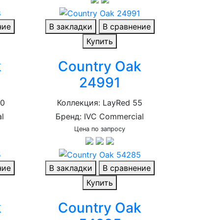
ние
В закладки
В сравнение
Купить
k
Country Oak
24991
40
Коллекция: LayRed 55
l
Бренд: IVC Commercial
Цена по запросу
ние
В закладки
В сравнение
Купить
k
Country Oak