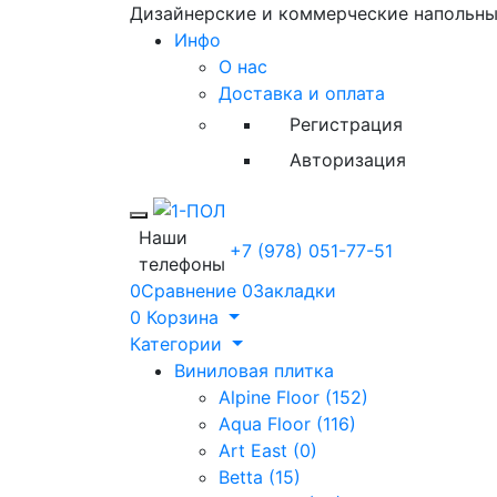
Дизайнерские и коммерческие напольн
Инфо
О нас
Доставка и оплата
Регистрация
Авторизация
Toggle mobile menu
Наши
+7 (978) 051-77-51
телефоны
0
Сравнение
0
Закладки
0
Корзина
Категории
Виниловая плитка
Alpine Floor (152)
Aqua Floor (116)
Art East (0)
Betta (15)