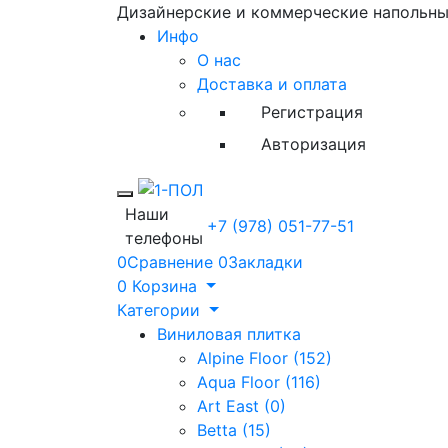
Дизайнерские и коммерческие напольн
Инфо
О нас
Доставка и оплата
Регистрация
Авторизация
Toggle mobile menu
Наши
+7 (978) 051-77-51
телефоны
0
Сравнение
0
Закладки
0
Корзина
Категории
Виниловая плитка
Alpine Floor (152)
Aqua Floor (116)
Art East (0)
Betta (15)