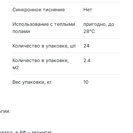
Синхронное тиснение
Нет
Использование с теплыми
пригодно, до
полами
28°С
Количество в упаковке, шт
24
Количество в упаковке,
2.4
м2
Вес упаковки, кг
10
ьгии.
вара в РФ - звоните!