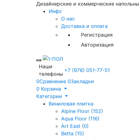
Дизайнерские и коммерческие напольн
Инфо
О нас
Доставка и оплата
Регистрация
Авторизация
Toggle mobile menu
Наши
+7 (978) 051-77-51
телефоны
0
Сравнение
0
Закладки
0
Корзина
Категории
Виниловая плитка
Alpine Floor (152)
Aqua Floor (116)
Art East (0)
Betta (15)