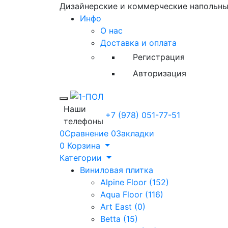
Дизайнерские и коммерческие напольн
Инфо
О нас
Доставка и оплата
Регистрация
Авторизация
Toggle mobile menu
Наши
+7 (978) 051-77-51
телефоны
0
Сравнение
0
Закладки
0
Корзина
Категории
Виниловая плитка
Alpine Floor (152)
Aqua Floor (116)
Art East (0)
Betta (15)