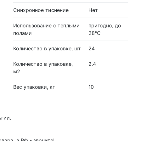
Синхронное тиснение
Нет
Использование с теплыми
пригодно, до
полами
28°С
Количество в упаковке, шт
24
Количество в упаковке,
2.4
м2
Вес упаковки, кг
10
ьгии.
вара в РФ - звоните!