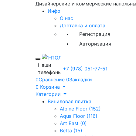
Дизайнерские и коммерческие напольн
Инфо
О нас
Доставка и оплата
Регистрация
Авторизация
Toggle mobile menu
Наши
+7 (978) 051-77-51
телефоны
0
Сравнение
0
Закладки
0
Корзина
Категории
Виниловая плитка
Alpine Floor (152)
Aqua Floor (116)
Art East (0)
Betta (15)