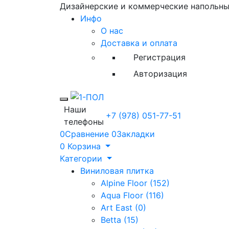
Дизайнерские и коммерческие напольн
Инфо
О нас
Доставка и оплата
Регистрация
Авторизация
Toggle mobile menu
Наши
+7 (978) 051-77-51
телефоны
0
Сравнение
0
Закладки
0
Корзина
Категории
Виниловая плитка
Alpine Floor (152)
Aqua Floor (116)
Art East (0)
Betta (15)