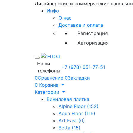
Дизайнерские и коммерческие напольн
Инфо
О нас
Доставка и оплата
Регистрация
Авторизация
Toggle mobile menu
Наши
+7 (978) 051-77-51
телефоны
0
Сравнение
0
Закладки
0
Корзина
Категории
Виниловая плитка
Alpine Floor (152)
Aqua Floor (116)
Art East (0)
Betta (15)