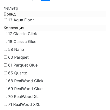
Фильтр
Бренд
13
Aqua Floor
Коллекция
17
Classic Click
18
Classic Glue
58
Nano
60
Parquet
61
Parquet Glue
65
Quartz
68
RealWood Click
69
RealWood Glue
70
RealWood XL
71
RealWood XXL