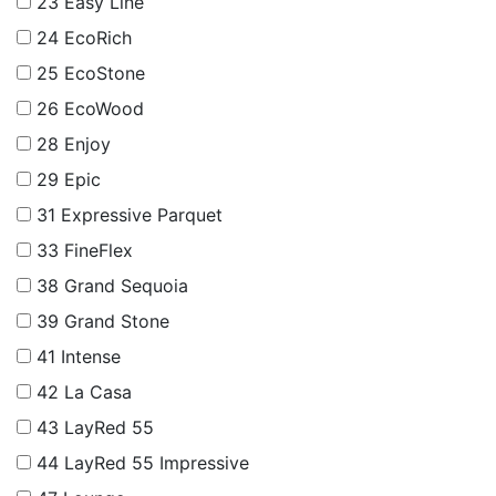
23
Easy Line
24
EcoRich
25
EcoStone
26
EcoWood
28
Enjoy
29
Epic
31
Expressive Parquet
33
FineFlex
38
Grand Sequoia
39
Grand Stone
41
Intense
42
La Casa
43
LayRed 55
44
LayRed 55 Impressive