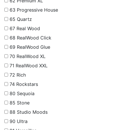
62
Premium XL
63
Progressive House
65
Quartz
67
Real Wood
68
RealWood Click
69
RealWood Glue
70
RealWood XL
71
RealWood XXL
72
Rich
74
Rockstars
80
Sequoia
85
Stone
88
Studio Moods
90
Ultra