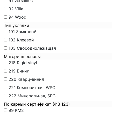
91
Versailles
92
Villa
94
Wood
Тип укладки
101
Замковой
102
Клеевой
103
Свободнолежащая
Материал основы
218
Rigid vinyl
219
Винил
220
Кварц-винил
221
Композитная, WPC
222
Минеральная, SPC
Пожарный сертификат (ФЗ 123)
99
КМ2