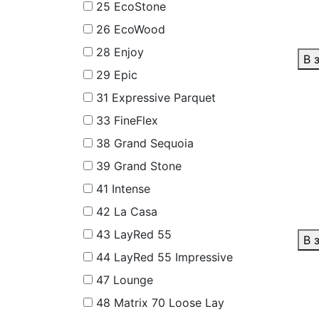
25
EcoStone
26
EcoWood
28
Enjoy
В 
29
Epic
31
Expressive Parquet
33
FineFlex
38
Grand Sequoia
39
Grand Stone
41
Intense
42
La Casa
43
LayRed 55
В 
44
LayRed 55 Impressive
47
Lounge
48
Matrix 70 Loose Lay