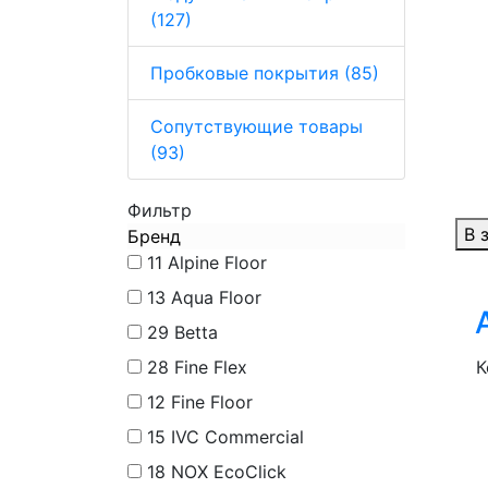
(127)
Пробковые покрытия (85)
Сопутствующие товары
(93)
Фильтр
В 
Бренд
11
Alpine Floor
13
Aqua Floor
29
Betta
28
Fine Flex
К
12
Fine Floor
15
IVC Commercial
18
NOX EcoClick