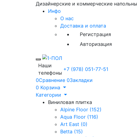
Дизайнерские и коммерческие напольн
Инфо
О нас
Доставка и оплата
Регистрация
Авторизация
Toggle mobile menu
Наши
+7 (978) 051-77-51
телефоны
0
Сравнение
0
Закладки
0
Корзина
Категории
Виниловая плитка
Alpine Floor (152)
Aqua Floor (116)
Art East (0)
Betta (15)