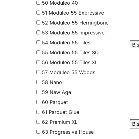
50
Moduleo 40
51
Moduleo 55 Expressive
52
Moduleo 55 Herringbone
53
Moduleo 55 Impressive
54
Moduleo 55 Tiles
В 
55
Moduleo 55 Tiles SQ
56
Moduleo 55 Tiles XL
57
Moduleo 55 Woods
58
Nano
59
New Age
60
Parquet
61
Parquet Glue
62
Premium XL
В 
63
Progressive House