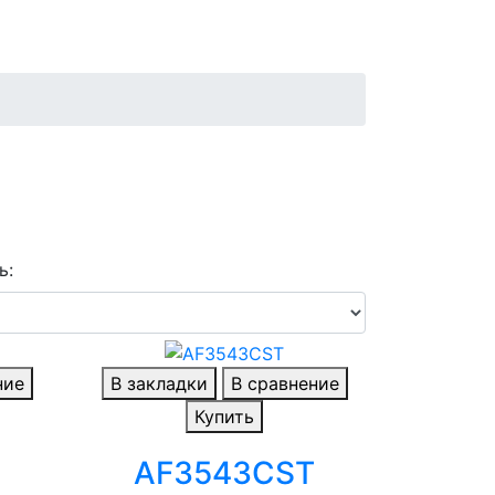
ь:
ние
В закладки
В сравнение
Купить
AF3543CST