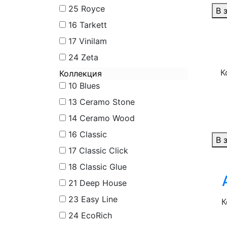
25
Royce
В 
16
Tarkett
17
Vinilam
24
Zeta
К
Коллекция
10
Blues
13
Ceramo Stone
14
Ceramo Wood
16
Classic
В 
17
Classic Click
18
Classic Glue
21
Deep House
23
Easy Line
К
24
EcoRich