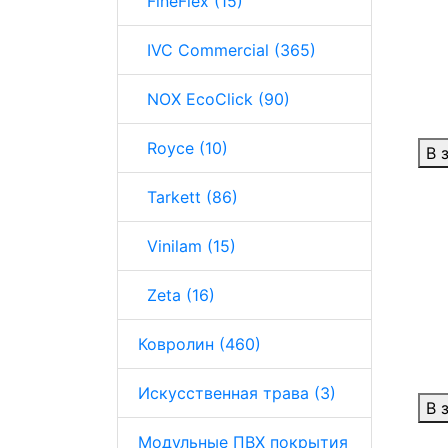
FineFlex (15)
IVC Commercial (365)
NOX EcoClick (90)
Royce (10)
В 
Tarkett (86)
Vinilam (15)
Zeta (16)
Ковролин (460)
Искусственная трава (3)
В 
Модульные ПВХ покрытия