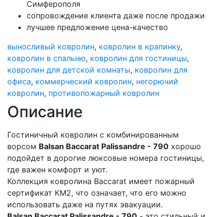
Симферополя
сопровождение клиента даже после продажи
лучшее предложение цена-качество
выносливый ковролин
,
ковролин в крапинку
,
ковролин в спальню
,
ковролин для гостиницы
,
ковролин для детской комнаты
,
ковролин для
офиса
,
коммерческий ковролин
,
негорючий
ковролин
,
противопожарный ковролин
Описание
Гостиничный ковролин с комбинированным
ворсом
Balsan Baccarat Palissandre - 790
хорошо
подойдет в дорогие люксовые номера гостиницы,
где важен комфорт и уют.
Коллекция ковролина Baccarat имеет пожарный
сертификат КМ2, что означает, что его можно
использовать даже на путях эвакуации.
Balsan Baccarat Palissandre - 790
- это стильный и