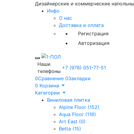
Дизайнерские и коммерческие напольн
Инфо
О нас
Доставка и оплата
Регистрация
Авторизация
Toggle mobile menu
Наши
+7 (978) 051-77-51
телефоны
0
Сравнение
0
Закладки
0
Корзина
Категории
Виниловая плитка
Alpine Floor (152)
Aqua Floor (116)
Art East (0)
Betta (15)