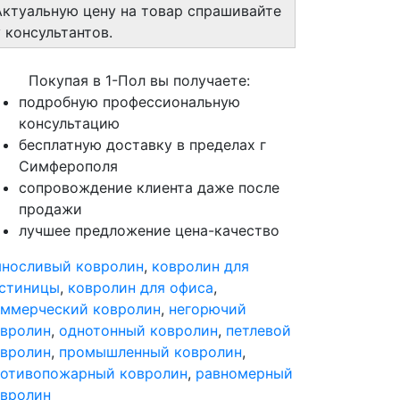
Актуальную цену на товар спрашивайте
у консультантов.
Покупая в 1-Пол вы получаете:
подробную профессиональную
консультацию
бесплатную доставку в пределах г
Симферополя
сопровождение клиента даже после
продажи
лучшее предложение цена-качество
носливый ковролин
,
ковролин для
остиницы
,
ковролин для офиса
,
ммерческий ковролин
,
негорючий
вролин
,
однотонный ковролин
,
петлевой
вролин
,
промышленный ковролин
,
ротивопожарный ковролин
,
равномерный
вролин