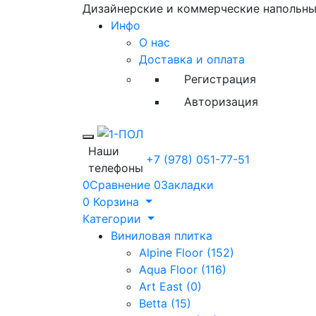
Дизайнерские и коммерческие напольн
Инфо
О нас
Доставка и оплата
Регистрация
Авторизация
Toggle mobile menu
Наши
+7 (978) 051-77-51
телефоны
0
Сравнение
0
Закладки
0
Корзина
Категории
Виниловая плитка
Alpine Floor (152)
Aqua Floor (116)
Art East (0)
Betta (15)