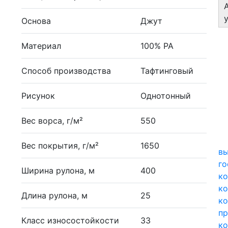
Основа
Джут
Материал
100% PA
Способ производства
Тафтинговый
Рисунок
Однотонный
Вес ворса, г/м²
550
Вес покрытия, г/м²
1650
вы
г
Ширина рулона, м
400
ко
ко
Длина рулона, м
25
ко
п
Класс износостойкости
33
ко