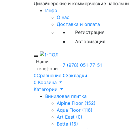
Дизайнерские и коммерческие напольн
Инфо
О нас
Доставка и оплата
Регистрация
Авторизация
Toggle mobile menu
Наши
+7 (978) 051-77-51
телефоны
0
Сравнение
0
Закладки
0
Корзина
Категории
Виниловая плитка
Alpine Floor (152)
Aqua Floor (116)
Art East (0)
Betta (15)