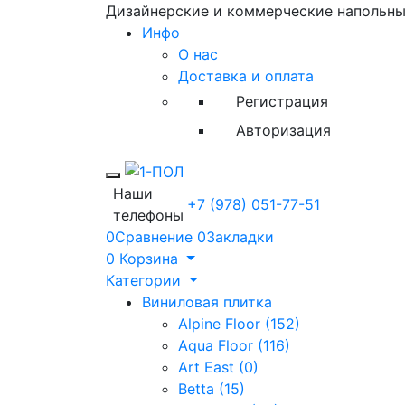
Дизайнерские и коммерческие напольн
Инфо
О нас
Доставка и оплата
Регистрация
Авторизация
Toggle mobile menu
Наши
+7 (978) 051-77-51
телефоны
0
Сравнение
0
Закладки
0
Корзина
Категории
Виниловая плитка
Alpine Floor (152)
Aqua Floor (116)
Art East (0)
Betta (15)