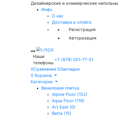
Дизайнерские и коммерческие напольн
Инфо
О нас
Доставка и оплата
Регистрация
Авторизация
Toggle mobile menu
Наши
+7 (978) 051-77-51
телефоны
0
Сравнение
0
Закладки
0
Корзина
Категории
Виниловая плитка
Alpine Floor (152)
Aqua Floor (116)
Art East (0)
Betta (15)