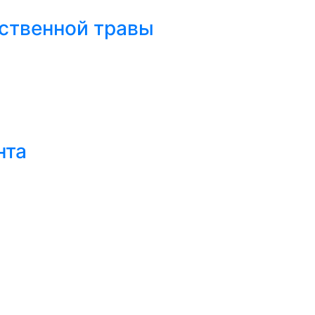
усственной травы
нта