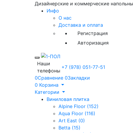
Дизайнерские и коммерческие напольн
Инфо
О нас
Доставка и оплата
Регистрация
Авторизация
Toggle mobile menu
Наши
+7 (978) 051-77-51
телефоны
0
Сравнение
0
Закладки
0
Корзина
Категории
Виниловая плитка
Alpine Floor (152)
Aqua Floor (116)
Art East (0)
Betta (15)