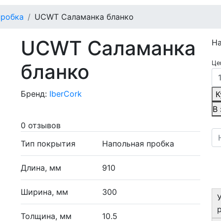
пробка
UCWT Саламанка бланко
UCWT Саламанка
Н
Це
бланко
Бренд:
IberCork
К
В
0 отзывов
Тип покрытия
Напольная пробка
Длина, мм
910
Ширина, мм
300
Толщина, мм
10.5