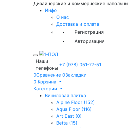
Дизайнерские и коммерческие напольн
Инфо
О нас
Доставка и оплата
Регистрация
Авторизация
Toggle mobile menu
Наши
+7 (978) 051-77-51
телефоны
0
Сравнение
0
Закладки
0
Корзина
Категории
Виниловая плитка
Alpine Floor (152)
Aqua Floor (116)
Art East (0)
Betta (15)