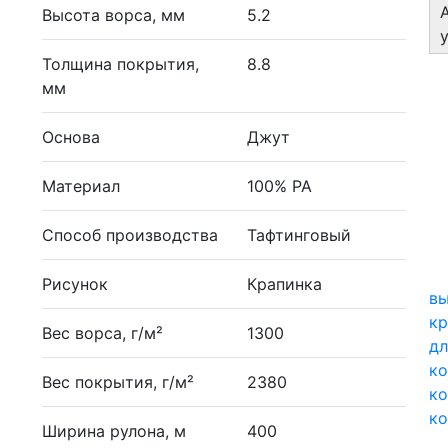
Высота ворса, мм
5.2
Толщина покрытия,
8.8
мм
Основа
Джут
Материал
100% PA
Способ производства
Тафтинговый
Рисунок
Крапинка
вы
кр
Вес ворса, г/м²
1300
дл
к
Вес покрытия, г/м²
2380
ко
ко
Ширина рулона, м
400