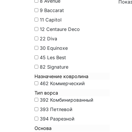
8
Avenue
Показ
9
Baccarat
11
Capitol
12
Centaure Deco
22
Diva
30
Equinoxe
45
Les Best
82
Signature
Назначение ковролина
462
Коммерческий
Тип ворса
392
Комбинированный
393
Петлевой
394
Разрезной
Основа