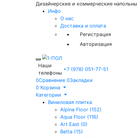
Дизайнерские и коммерческие напольн
Инфо
О нас
Доставка и оплата
Регистрация
Авторизация
Toggle mobile menu
Наши
+7 (978) 051-77-51
телефоны
0
Сравнение
0
Закладки
0
Корзина
Категории
Виниловая плитка
Alpine Floor (152)
Aqua Floor (116)
Art East (0)
Betta (15)