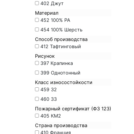
402
Джут
Материал
452
100% PA
454
100% Шерсть
Способ производства
412
Тафтинговый
Рисунок
397
Крапинка
399
Однотонный
Класс износостойкости
459
32
460
33
Пожарный сертификат (ФЗ 123)
405
КМ2
Страна производства
410
Франция