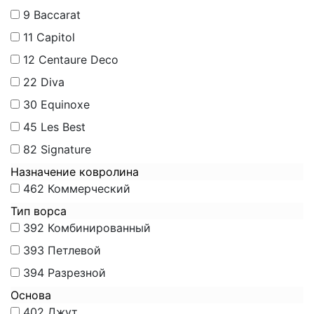
9
Baccarat
11
Capitol
12
Centaure Deco
22
Diva
30
Equinoxe
45
Les Best
82
Signature
Назначение ковролина
462
Коммерческий
Тип ворса
392
Комбинированный
393
Петлевой
394
Разрезной
Основа
402
Джут