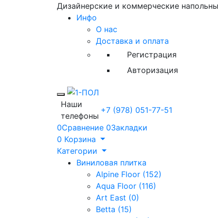
Дизайнерские и коммерческие напольн
Инфо
О нас
Доставка и оплата
Регистрация
Авторизация
Toggle mobile menu
Наши
+7 (978) 051-77-51
телефоны
0
Сравнение
0
Закладки
0
Корзина
Категории
Виниловая плитка
Alpine Floor (152)
Aqua Floor (116)
Art East (0)
Betta (15)