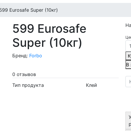
599 Eurosafe Super (10кг)
599 Eurosafe
Н
Це
Super (10кг)
Бренд:
Forbo
К
В
0 отзывов
Тип продукта
Клей