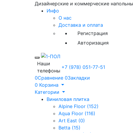
Дизайнерские и коммерческие напольн
Инфо
О нас
Доставка и оплата
Регистрация
Авторизация
Toggle mobile menu
Наши
+7 (978) 051-77-51
телефоны
0
Сравнение
0
Закладки
0
Корзина
Категории
Виниловая плитка
Alpine Floor (152)
Aqua Floor (116)
Art East (0)
Betta (15)