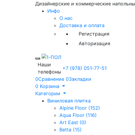
Дизайнерские и коммерческие напольн
Инфо
О нас
Доставка и оплата
Регистрация
Авторизация
Toggle mobile menu
Наши
+7 (978) 051-77-51
телефоны
0
Сравнение
0
Закладки
0
Корзина
Категории
Виниловая плитка
Alpine Floor (152)
Aqua Floor (116)
Art East (0)
Betta (15)