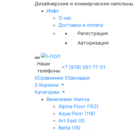
Дизайнерские и коммерческие напольн
Инфо
О нас
Доставка и оплата
Регистрация
Авторизация
Toggle mobile menu
Наши
+7 (978) 051-77-51
телефоны
0
Сравнение
0
Закладки
0
Корзина
Категории
Виниловая плитка
Alpine Floor (152)
Aqua Floor (116)
Art East (0)
Betta (15)