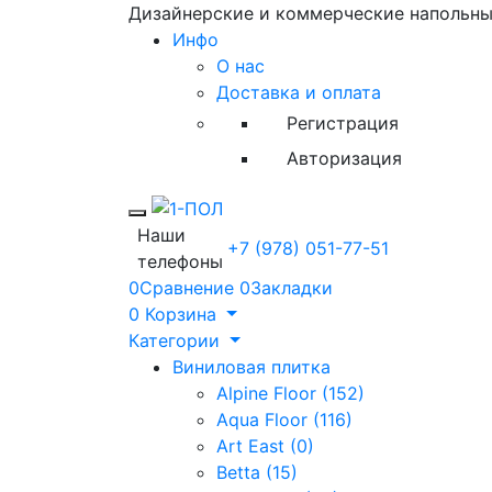
Дизайнерские и коммерческие напольн
Инфо
О нас
Доставка и оплата
Регистрация
Авторизация
Toggle mobile menu
Наши
+7 (978) 051-77-51
телефоны
0
Сравнение
0
Закладки
0
Корзина
Категории
Виниловая плитка
Alpine Floor (152)
Aqua Floor (116)
Art East (0)
Betta (15)