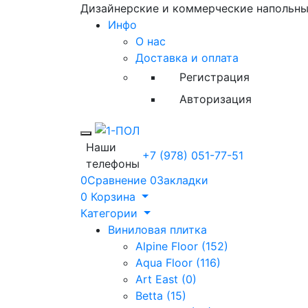
Дизайнерские и коммерческие напольн
Инфо
О нас
Доставка и оплата
Регистрация
Авторизация
Toggle mobile menu
Наши
+7 (978) 051-77-51
телефоны
0
Сравнение
0
Закладки
0
Корзина
Категории
Виниловая плитка
Alpine Floor (152)
Aqua Floor (116)
Art East (0)
Betta (15)