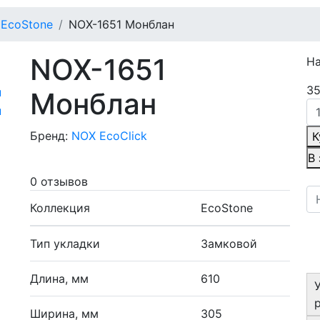
EcoStone
NOX-1651 Монблан
NOX-1651
Н
35
Монблан
Бренд:
NOX EcoClick
К
В
0 отзывов
Коллекция
EcoStone
Тип укладки
Замковой
Длина, мм
610
Ширина, мм
305