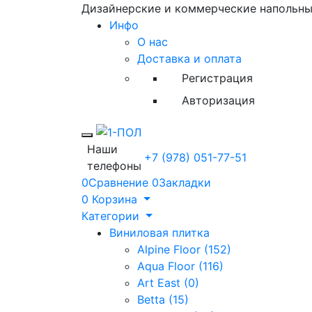
Дизайнерские и коммерческие напольн
Инфо
О нас
Доставка и оплата
Регистрация
Авторизация
Toggle mobile menu
Наши
+7 (978) 051-77-51
телефоны
0
Сравнение
0
Закладки
0
Корзина
Категории
Виниловая плитка
Alpine Floor (152)
Aqua Floor (116)
Art East (0)
Betta (15)