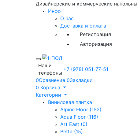
Дизайнерские и коммерческие напольн
Инфо
О нас
Доставка и оплата
Регистрация
Авторизация
Toggle mobile menu
Наши
+7 (978) 051-77-51
телефоны
0
Сравнение
0
Закладки
0
Корзина
Категории
Виниловая плитка
Alpine Floor (152)
Aqua Floor (116)
Art East (0)
Betta (15)