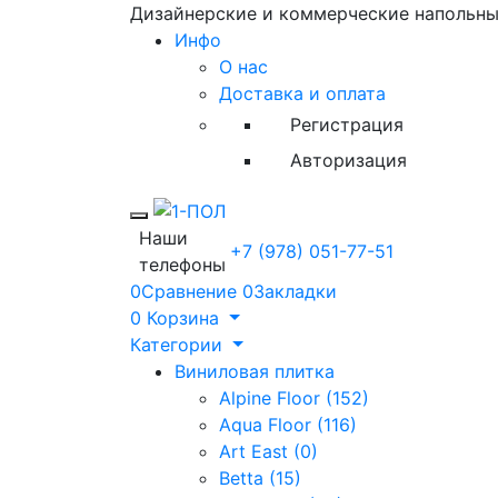
Дизайнерские и коммерческие напольн
Инфо
О нас
Доставка и оплата
Регистрация
Авторизация
Toggle mobile menu
Наши
+7 (978) 051-77-51
телефоны
0
Сравнение
0
Закладки
0
Корзина
Категории
Виниловая плитка
Alpine Floor (152)
Aqua Floor (116)
Art East (0)
Betta (15)