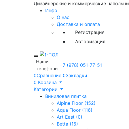
Дизайнерские и коммерческие напольн
Инфо
О нас
Доставка и оплата
Регистрация
Авторизация
Toggle mobile menu
Наши
+7 (978) 051-77-51
телефоны
0
Сравнение
0
Закладки
0
Корзина
Категории
Виниловая плитка
Alpine Floor (152)
Aqua Floor (116)
Art East (0)
Betta (15)