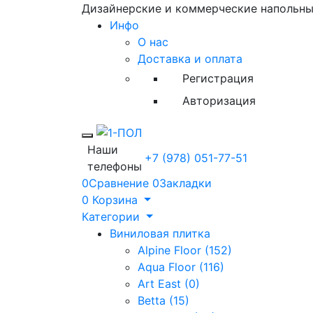
Дизайнерские и коммерческие напольн
Инфо
О нас
Доставка и оплата
Регистрация
Авторизация
Toggle mobile menu
Наши
+7 (978) 051-77-51
телефоны
0
Сравнение
0
Закладки
0
Корзина
Категории
Виниловая плитка
Alpine Floor (152)
Aqua Floor (116)
Art East (0)
Betta (15)