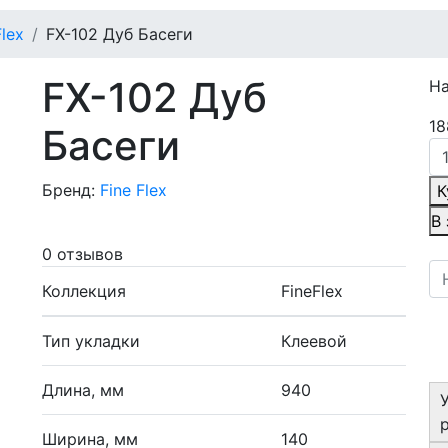
Flex
FX-102 Дуб Басеги
FX-102 Дуб
Н
18
Басеги
Бренд:
Fine Flex
К
В
0 отзывов
Коллекция
FineFlex
Тип укладки
Клеевой
Длина, мм
940
Ширина, мм
140