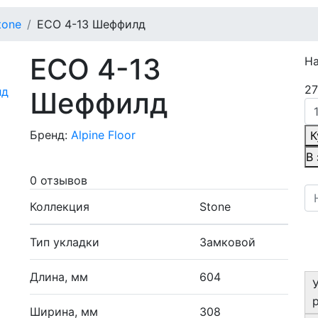
tone
ECO 4-13 Шеффилд
ECO 4-13
Н
27
Шеффилд
Бренд:
Alpine Floor
К
В
0 отзывов
Коллекция
Stone
Тип укладки
Замковой
Длина, мм
604
Ширина, мм
308