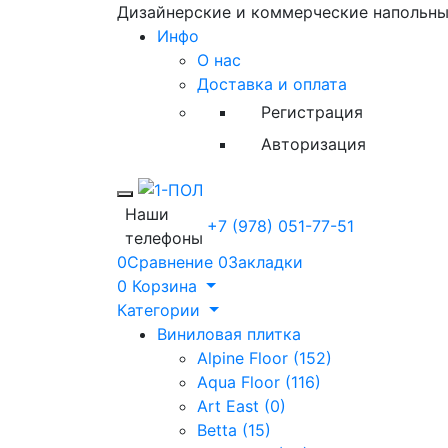
Дизайнерские и коммерческие напольн
Инфо
О нас
Доставка и оплата
Регистрация
Авторизация
Toggle mobile menu
Наши
+7 (978) 051-77-51
телефоны
0
Сравнение
0
Закладки
0
Корзина
Категории
Виниловая плитка
Alpine Floor (152)
Aqua Floor (116)
Art East (0)
Betta (15)