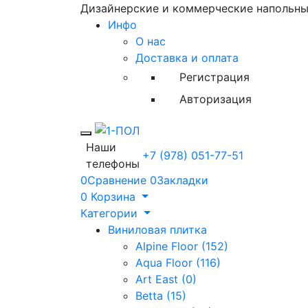
Дизайнерские и коммерческие напольн
Инфо
О нас
Доставка и оплата
Регистрация
Авторизация
Toggle mobile menu
Наши
+7 (978) 051-77-51
телефоны
0
Сравнение
0
Закладки
0
Корзина
Категории
Виниловая плитка
Alpine Floor (152)
Aqua Floor (116)
Art East (0)
Betta (15)