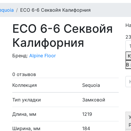
equoia
ECO 6-6 Секвойя Калифорния
ECO 6-6 Секвойя
Н
23
Калифорния
Бренд:
Alpine Floor
К
В
0 отзывов
Коллекция
Sequoia
Тип укладки
Замковой
Длина, мм
1219
Ширина, мм
184