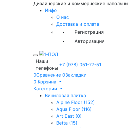
Дизайнерские и коммерческие напольн
Инфо
О нас
Доставка и оплата
Регистрация
Авторизация
Toggle mobile menu
Наши
+7 (978) 051-77-51
телефоны
0
Сравнение
0
Закладки
0
Корзина
Категории
Виниловая плитка
Alpine Floor (152)
Aqua Floor (116)
Art East (0)
Betta (15)