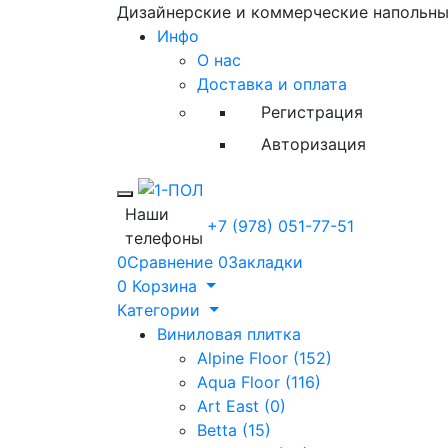
Дизайнерские и коммерческие напольн
Инфо
О нас
Доставка и оплата
Регистрация
Авторизация
Toggle mobile menu
Наши
+7 (978) 051-77-51
телефоны
0
Сравнение
0
Закладки
0
Корзина
Категории
Виниловая плитка
Alpine Floor (152)
Aqua Floor (116)
Art East (0)
Betta (15)