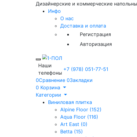
Дизайнерские и коммерческие напольн
Инфо
О нас
Доставка и оплата
Регистрация
Авторизация
Toggle mobile menu
Наши
+7 (978) 051-77-51
телефоны
0
Сравнение
0
Закладки
0
Корзина
Категории
Виниловая плитка
Alpine Floor (152)
Aqua Floor (116)
Art East (0)
Betta (15)