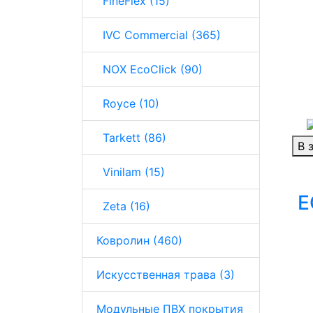
FineFlex (15)
IVC Commercial (365)
NOX EcoClick (90)
Royce (10)
Tarkett (86)
В 
Vinilam (15)
E
Zeta (16)
Ковролин (460)
Искусственная трава (3)
Модульные ПВХ покрытия