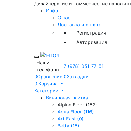
Дизайнерские и коммерческие напольн
Инфо
О нас
Доставка и оплата
Регистрация
Авторизация
Toggle mobile menu
Наши
+7 (978) 051-77-51
телефоны
0
Сравнение
0
Закладки
0
Корзина
Категории
Виниловая плитка
Alpine Floor (152)
Aqua Floor (116)
Art East (0)
Betta (15)