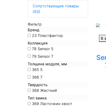
Сопутствующие товары
(93)
Фильтр
Бренд
23
Пластфактор
В 
Коллекция
78
Sensor 5
Se
79
Sensor 7
Толщина модуля, мм
365
5
366
7
Твердость
368
Жесткий
Тип замка
369
Ласточкин хвост