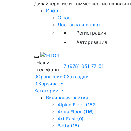
Дизайнерские и коммерческие напольн
Инфо
О нас
Доставка и оплата
Регистрация
Авторизация
Toggle mobile menu
Наши
+7 (978) 051-77-51
телефоны
0
Сравнение
0
Закладки
0
Корзина
Категории
Виниловая плитка
Alpine Floor (152)
Aqua Floor (116)
Art East (0)
Betta (15)