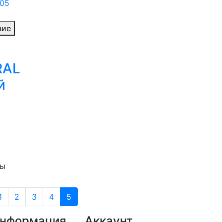
ние
RAL
й
р
ры
1
2
3
4
5
нформация
Аккаунт